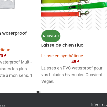
n waterproof
NOUVEAU
Laisse de chien Fluo
étique
70
€
Laisse en synthétique
45
€
waterproof Multi-
Laisses en PVC waterproof pour
aisses les plus
vos balades hivernales Convient a
iste à mon sens. 1
Vegan.
Informati
sse