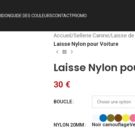
RIDON
GUIDE DES COULEURS
CONTACT
PROMO
Accueil
/
Sellerie Canine
/
Laisse de
Laisse Nylon pour Voiture
Laisse Nylon po
30
€
BOUCLE
Noir camouflage
Ve
NYLON 20MM