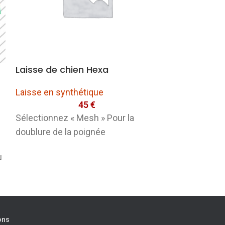
Laisse de chien Hexa
Laisse de ch
Point
Laisse en synthétique
45
€
Laisse en syn
Sélectionnez « Mesh » Pour la
Laisse de chi
doublure de la poignée
: Une des lais
u
qu’il existe à
ons