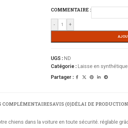
COMMENTAIRE :
-
+
AJOU
UGS :
ND
N DE
BRIDERIE
Catégorie :
Laisse en synthétique
E
Enrenements
Partager :
andonnée
Montant de mors
 randonnée
Mors
de selle de
S COMPLÉMENTAIRES
AVIS (0)
DÉLAI DE PRODUCTION
Muserolle
Renes
LONGE
tre chiens dans la voiture en toute sécurité. réglable gr
Têtière