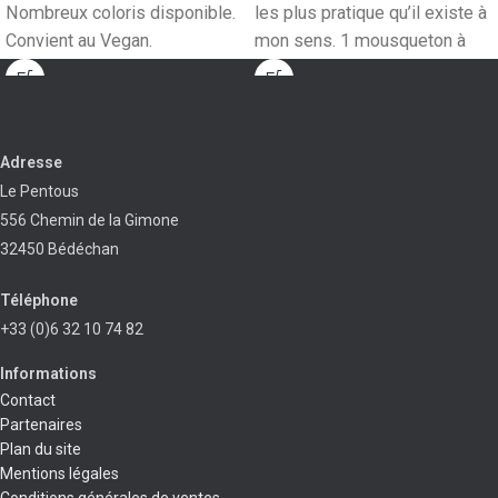
Nombreux coloris disponible.
les plus pratique qu’il existe à
Convient au Vegan.
mon sens. 1 mousqueton à
Adresse
Le Pentous
556 Chemin de la Gimone
32450 Bédéchan
Téléphone
+33 (0)6 32 10 74 82
Informations
Contact
Partenaires
Plan du site
Mentions légales
Conditions générales de ventes