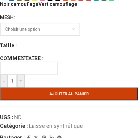
Noir camouflage
Vert camouflage
MESH
Taille :
COMMENTAIRE :
-
+
AJOUTER AU PANIER
UGS :
ND
Catégorie :
Laisse en synthétique
Partager :