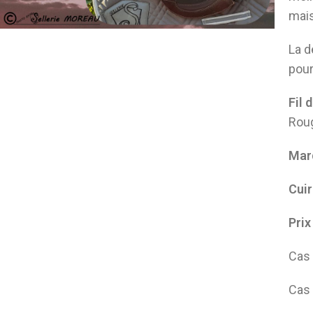
mais
La d
pour
Fil 
Roug
Mar
Cuir 
Prix
Cas 
Cas 