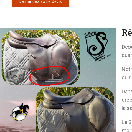
Demandez votre devis
Ré
Desc
quar
Notr
cuir
Dans
crée
la se
Le 3
moin