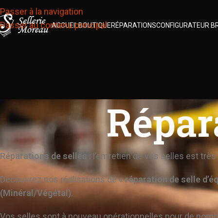
Passer à la navigation
Passer au contenu principal
ACCUEIL
BOUTIQUE
RÉPARATIONS
CONFIGURATEUR B
Répara
Réparations de selles :
l’entretien de vos selles est très
Découvrez nos réalisations de
« réparation de selle d’é
(Minéral/Végétal)
.
Vos selles sont à nouveau opérationnelles pour de nomb