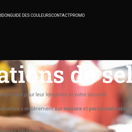
RIDON
GUIDE DES COULEURS
CONTACT
PROMO
tions de sel
 important pour leur longévité et votre sécurité.
quitation »
entièrement
sur mesure
et
personnalisable
reuses heures à cheval.