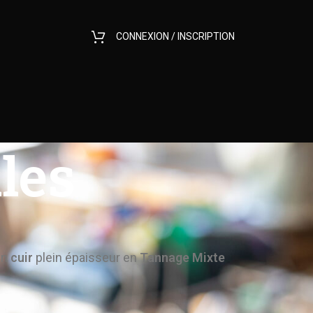
CONNEXION / INSCRIPTION
les
en
cuir
plein épaisseur en
Tannage Mixte