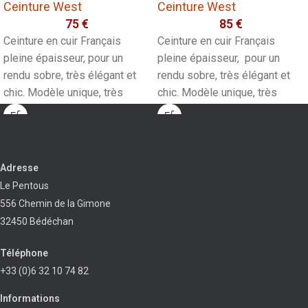
Ceinture West
Ceinture West
75
€
85
€
Ceinture en cuir Français
Ceinture en cuir Français
pleine épaisseur, pour un
pleine épaisseur, pour un
rendu sobre, très élégant et
rendu sobre, très élégant et
chic. Modèle unique, très
chic. Modèle unique, très
résistant. 9 trous
résistant. 9 trous
Adresse
Le Pentous
556 Chemin de la Gimone
32450 Bédéchan
Téléphone
+33 (0)6 32 10 74 82
Informations