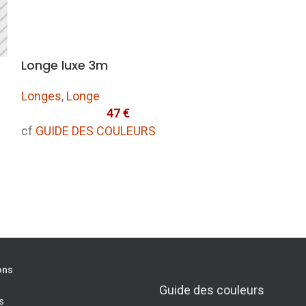
Longe luxe 3m
NOUVEAU
Longes
,
Longe
Longe Wate
47
€
Longes
,
Long
cf
GUIDE DES COULEURS
cf
GUIDE DES
ons
Guide des couleurs
s