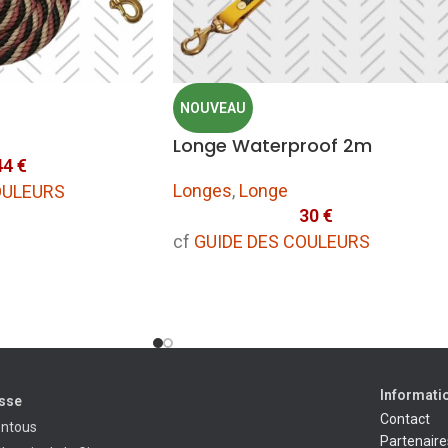
NOUVEAU
Longe Waterproof 2m
44
€
Longes
,
Longe
OULEURS
30
€
cf
GUIDE DES COULEURS
Informati
sse
Contact
entous
Partenaire