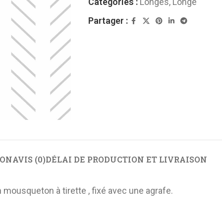
Catégories :
Longes
,
Longe
Partager :
N DE
BRIDERIE
E
Enrenements
andonnée
Montant de mors
 randonnée
ION
AVIS (0)
DÉLAI DE PRODUCTION ET LIVRAISON
Mors
de selle de
Muserolle
 mousqueton à tirette , fixé avec une agrafe.
Renes
LONGE
Têtière