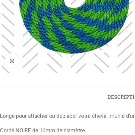
Cliquez pour agrandir
ÉQUITATION DE SPORT
ÉQUITATIO
RANDONNÉ
Accessoire de selle
Selle de r
Collier de chasse
Briderie de
DESCRIPT
Etriviere
Accessoire 
Sangle
randonnée
Longe pour attacher ou déplacer votre cheval, munie d’un
Protection de membre
LICOL ET 
Corde NOIRE de 16mm de diamètre.
Licol