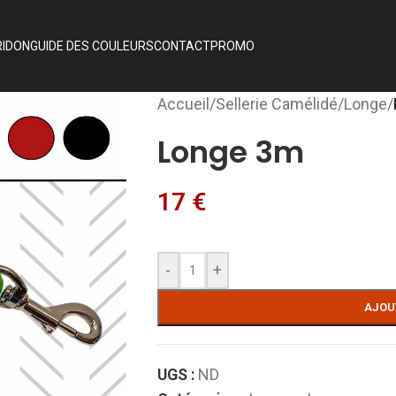
RIDON
GUIDE DES COULEURS
CONTACT
PROMO
Accueil
/
Sellerie Camélidé
/
Longe
/
Longe 3m
17
€
-
+
AJOU
UGS :
ND