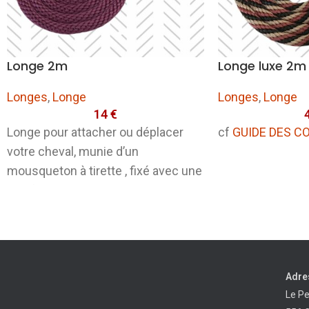
Longe 2m
Longe luxe 2m
Longes
,
Longe
Longes
,
Longe
14
€
Longe pour attacher ou déplacer
cf
GUIDE DES C
votre cheval, munie d’un
mousqueton à tirette , fixé avec une
agrafe. Corde NOIRE de
Adre
Le P