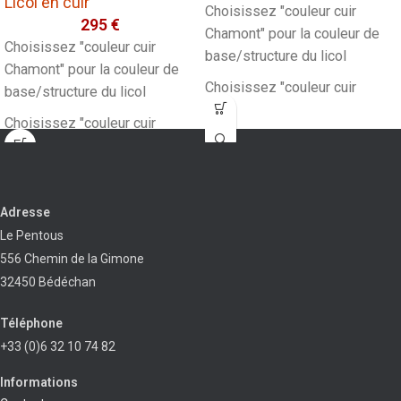
Licol en cuir
Choisissez "couleur cuir
295
€
Chamont" pour la couleur de
Choisissez "couleur cuir
base/structure du licol
Chamont" pour la couleur de
Choisissez "couleur cuir
base/structure du licol
Sweet2" pour la couleur du
Choisissez "couleur cuir
bombé carré des montants,
Sweet2" pour la couleur des
muserolle et têtière du licol
inserts
Adresse
Le Pentous
556 Chemin de la Gimone
32450 Bédéchan
Téléphone
+33 (0)6 32 10 74 82
Informations