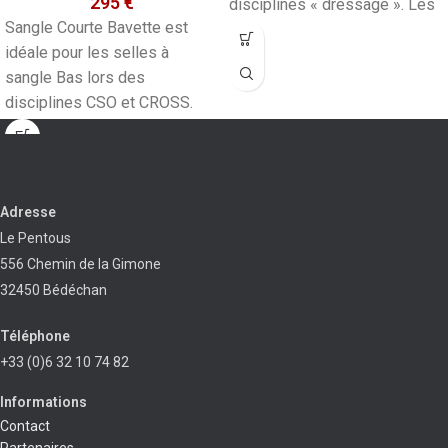
295
€
disciplines « dressage ». Les
Sangle Courte Bavette est
3
idéale pour les selles à
sangle Bas lors des
disciplines CSO et CROSS.
Protège des coups
Adresse
Le Pentous
556 Chemin de la Gimone
32450 Bédéchan
Téléphone
+33 (0)6 32 10 74 82
Informations
Contact
Partenaires