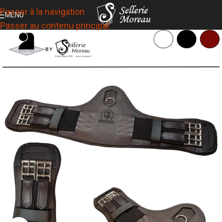
Passer à la navigation
MENU
Passer au contenu principal