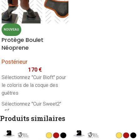
NOUVEAU
Protège Boulet
Néoprene
Postérieur
170
€
Sélectionnez "Cuir Bioft" pour
le coloris de la coque des
guêtres
Sélectionnez "Cuir Sweet2"
pour le coloris de la Bordure
Produits similaires
et cuir intérieurs des guêtres