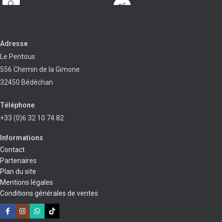
pour le coloris de la Bordure
Sélectionnez "Mesh" pour le
des guêtres
coloris de l'intérieur des
Sélectionnez "Mesh" pour le
guêtres
Adresse
coloris de l'intérieur des
Le Pentous
guêtres
556 Chemin de la Gimone
32450 Bédéchan
Téléphone
+33 (0)6 32 10 74 82
Informations
Contact
Partenaires
Plan du site
Mentions légales
Conditions générales de ventes