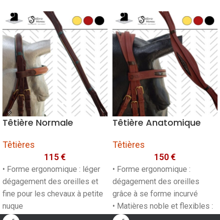
Têtière Normale
Têtière Anatomique
Têtières
Têtières
115
€
150
€
• Forme ergonomique : léger
• Forme ergonomique :
dégagement des oreilles et
dégagement des oreilles
fine pour les chevaux à petite
grâce à se forme incurvé
nuque
• Matières noble et flexibles :
• Matières noble et flexibles :
En cuir premier choix français