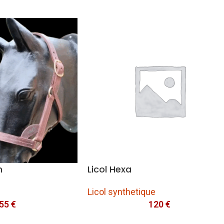
n
Licol Hexa
Licol synthetique
55
€
120
€