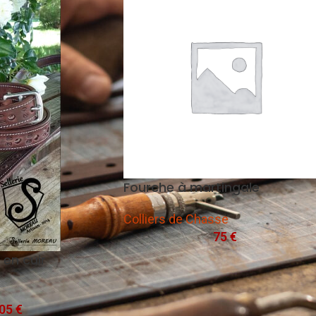
N DE
BRIDERIE
E
Fourche à martingale
Enrenements
andonnée
Montant de mors
Colliers de Chasse
 randonnée
Mors
75
€
de selle de
Muserolle
 en cuir
Renes
LONGE
Têtière
05
€