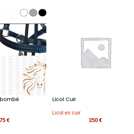
et bombé
Licol Cuir
Licol en cuir
75
€
250
€