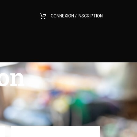
CONNEXION / INSCRIPTION
ion
12
18
24