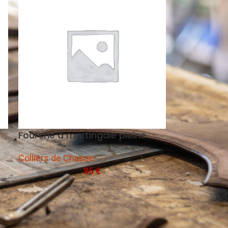
Fourche à martingale pleine
Colliers de Chasse
85
€