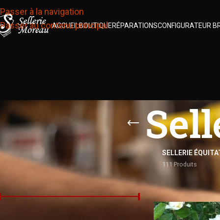
Passer à la navigation
Passer au contenu principal
ACCUEIL
BOUTIQUE
RÉPARATIONS
CONFIGURATEUR B
Sell
SELLERIE ÉQUITA
111 Produits
FILTRER PAR PRIX
Accueil
/
Sellerie 
Prix :
0 €
—
1 700 €
FILTRER