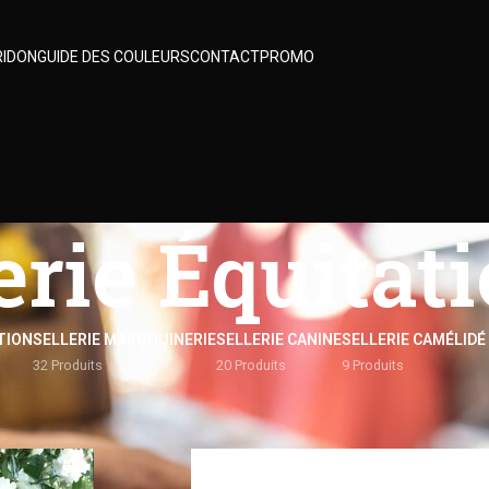
RIDON
GUIDE DES COULEURS
CONTACT
PROMO
erie Équitat
TION
SELLERIE MAROQUINERIE
SELLERIE CANINE
SELLERIE CAMÉLIDÉ
32 Produits
20 Produits
9 Produits
Équitation
/
Page 6
Afficher
9