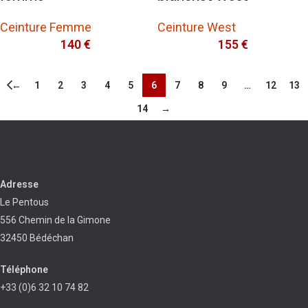
Ceinture Femme
Ceinture West
140
€
155
€
←
1
2
3
4
5
6
7
8
9
…
12
13
14
→
Adresse
Le Pentous
556 Chemin de la Gimone
32450 Bédéchan
Téléphone
+33 (0)6 32 10 74 82