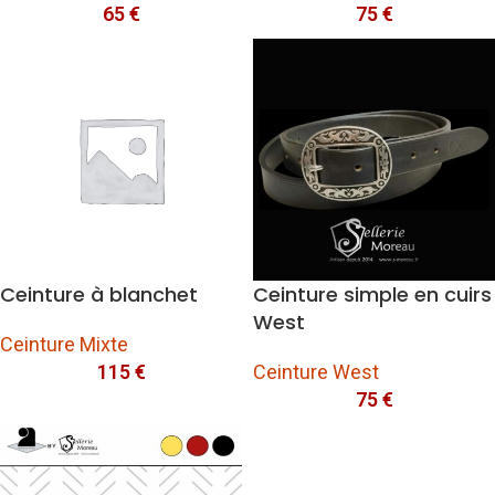
65
€
75
€
Ceinture à blanchet
Ceinture simple en cuirs
West
Ceinture Mixte
115
€
Ceinture West
75
€