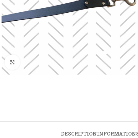
Cliquez pour agrandir
ÉQUITATION DE SPORT
ÉQUITATIO
RANDONNÉ
Accessoire de selle
Selle de r
Collier de chasse
Briderie de
Etriviere
Accessoire 
Sangle
randonnée
Protection de membre
LICOL ET 
DESCRIPTION
INFORMATION
Licol