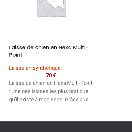
Laisse de chien en Hexa Multi-
Laisse de ch
Point
Laisse en syn
Laisse en synthétique
70
€
sélectionnez 
Laisse de chien en Hexa Multi-Point
doublure de l
: Une des laisses les plus pratique
qu’il existe à mon sens. Grâce aux