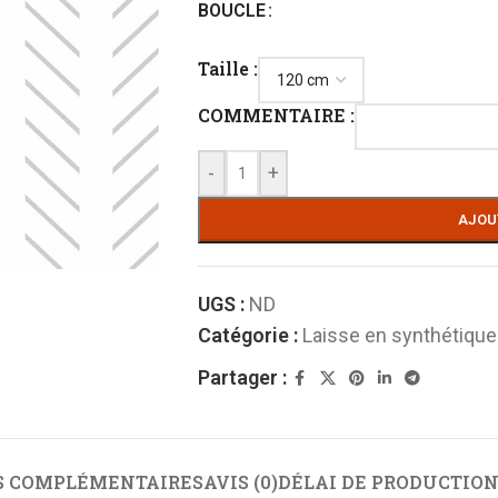
BOUCLE
Taille :
COMMENTAIRE :
-
+
AJOU
N DE
BRIDERIE
E
Enrenements
UGS :
ND
andonnée
Montant de mors
Catégorie :
Laisse en synthétique
 randonnée
Mors
Partager :
de selle de
Muserolle
Renes
LONGE
S COMPLÉMENTAIRES
Têtière
AVIS (0)
DÉLAI DE PRODUCTION