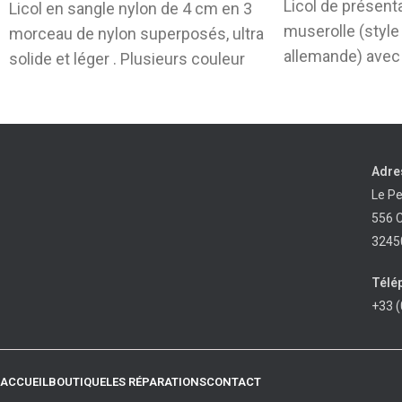
Licol de présenta
Licol en sangle nylon de 4 cm en 3
muserolle (style
morceau de nylon superposés, ultra
allemande) avec 
solide et léger . Plusieurs couleur
Boucle de réglag
Adre
Le P
556 
3245
Télé
+33 (
ACCUEIL
BOUTIQUE
LES RÉPARATIONS
CONTACT