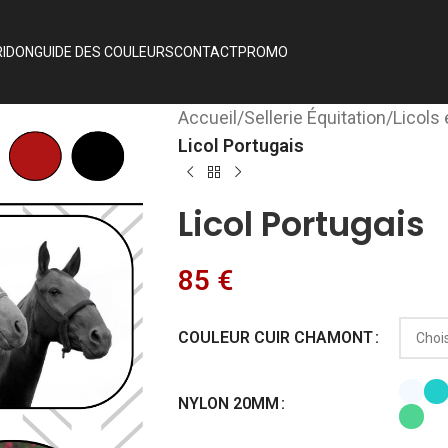
RIDON
GUIDE DES COULEURS
CONTACT
PROMO
Accueil
/
Sellerie Équitation
/
Licols
Licol Portugais
Licol Portugais
85
€
COULEUR CUIR CHAMONT
NYLON 20MM