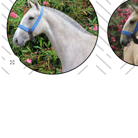
Cliquez pour agrandir
ÉQUITATION DE SPORT
ÉQUITATIO
RANDONNÉ
Accessoire de selle
Selle de r
Collier de chasse
Briderie de
Etriviere
Accessoire 
Sangle
randonnée
Protection de membre
LICOL ET 
Licol