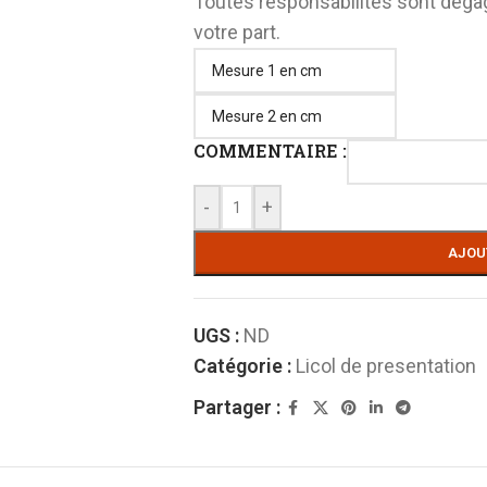
Toutes responsabilités sont déga
Frontal
votre part.
COMMENTAIRE :
-
+
AJOU
UGS :
ND
Catégorie :
Licol de presentation
Partager :