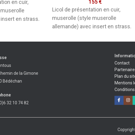
155
€
tion en cuir,
Licol de présentation en cuir,
 muserolle
muserolle (style muserolle
insert en strass.
allemande) avec insert en strass.
e en têtière et en
Boucle de réglage en têtière et en
Informati
sse
Contact
entous
Partenaire
Chemin de la Gimone
Plan du sit
0 Bédéchan
Mentions l
Conditions
phone
0)6 32 10 74 82
Copyright