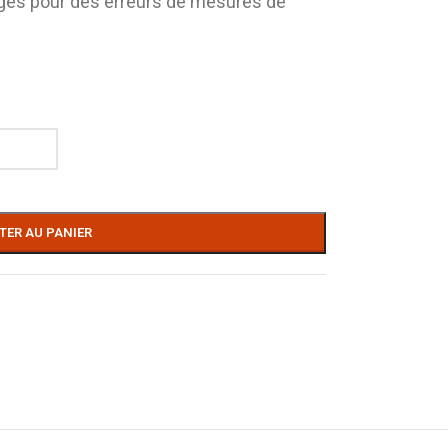
gés pour des erreurs de mesures de
TER AU PANIER