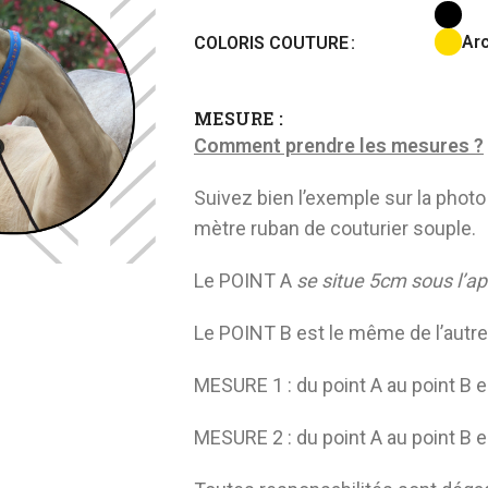
Arc
COLORIS COUTURE
MESURE :
Comment prendre les mesures ?
Suivez bien l’exemple sur la pho
mètre ruban de couturier souple.
N DE
BRIDERIE
E
Le POINT A
se situe
5cm
sous l’a
Enrenements
andonnée
Montant de mors
Le POINT B est le même de l’autre 
 randonnée
Mors
de selle de
MESURE 1 : du point A au point B e
Muserolle
Renes
LONGE
MESURE 2 : du point A au point B e
Têtière